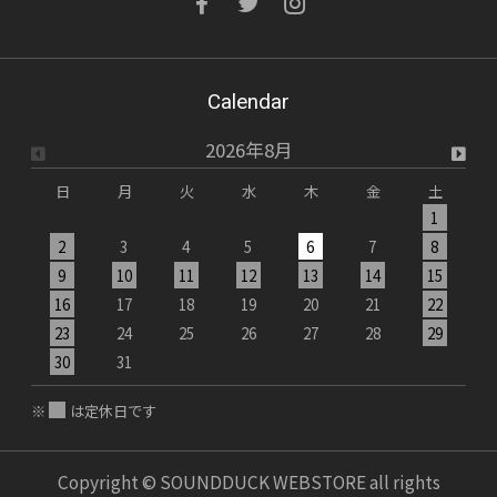
Calendar
2026年8月
日
月
火
水
木
金
土
1
2
3
4
5
6
7
8
9
10
11
12
13
14
15
1
16
17
18
19
20
21
22
2
23
24
25
26
27
28
29
2
30
31
※
は定休日です
Copyright © SOUNDDUCK WEBSTORE all rights