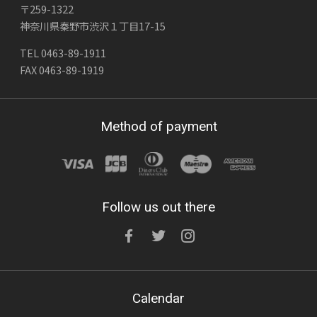
〒259-1322
神奈川県秦野市渋沢１丁目17-15
TEL 0463-89-1911
FAX 0463-89-1919
Method of payment
Follow us out there
Calendar