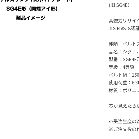
(旧 SG4E）
高強力リサイ
JIS B 88
種類：ベルト
品名：シグナ
型番：SGE4
等級：4等級
ベルト幅：15
使用荷重：6.3
材質：ポリエ
芯が見えたら
※受注生産の
※ご注文後の