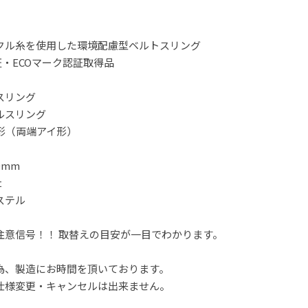
クル糸を使用した環境配慮型ベルトスリング
18認証・ECOマーク認証取得品
スリング
ルスリング
E形（両端アイ形）
0mm
t
ステル
注意信号！！ 取替えの目安が一目でわかります。
為、製造にお時間を頂いております。
仕様変更・キャンセルは出来ません。