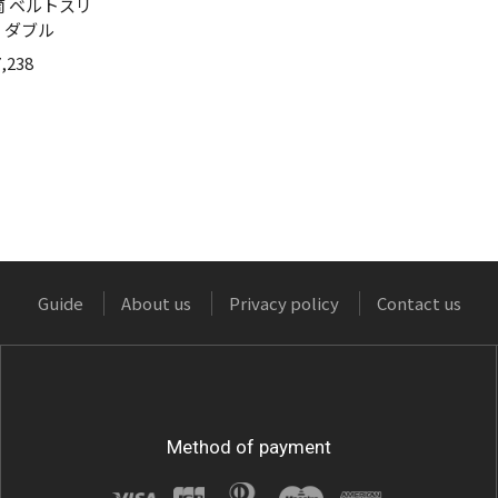
筒 ベルトスリ
用 ダブル
,238
Guide
About us
Privacy policy
Contact us
Method of payment