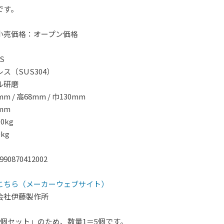
です。
小売価格：オープン価格
S
ス（SUS304）
ル研磨
 / 高68mm / 巾130mm
mm
0kg
kg
0870412002
こちら（メーカーウェブサイト）
会社伊藤製作所
5個セット」のため、数量1＝5個です。