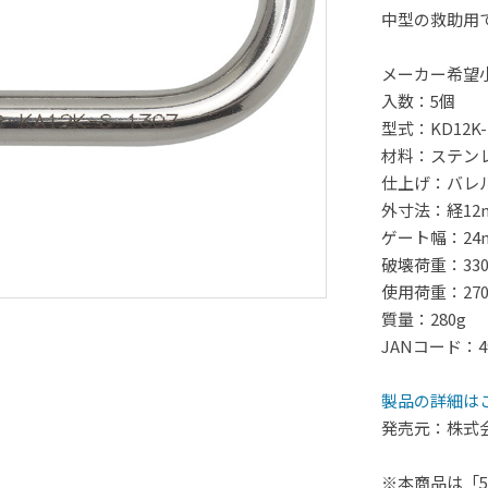
中型の救助用
メーカー希望
入数：5個
型式：KD12K-
材料：ステンレ
仕上げ：バレ
外寸法：経12mm
ゲート幅：24
破壊荷重：330
使用荷重：270
質量：280g
JANコード：499
製品の詳細は
発売元：株式
※本商品は「