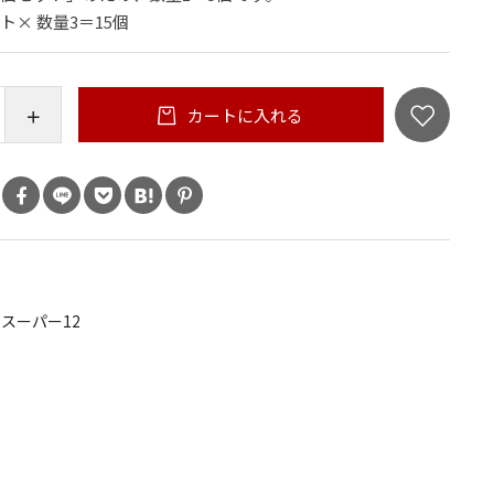
× 数量3＝15個
カートに入れる
スーパー12