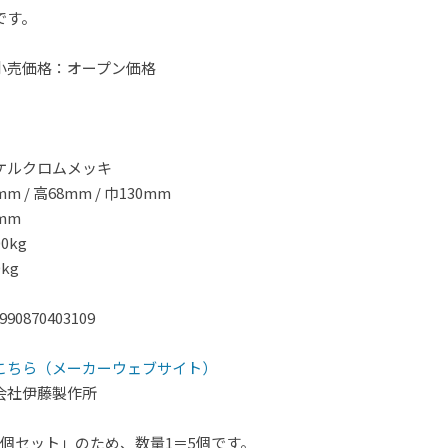
です。
小売価格：オープン価格
ケルクロムメッキ
 / 高68mm / 巾130mm
mm
0kg
kg
0870403109
こちら（メーカーウェブサイト）
会社伊藤製作所
5個セット」のため、数量1＝5個です。