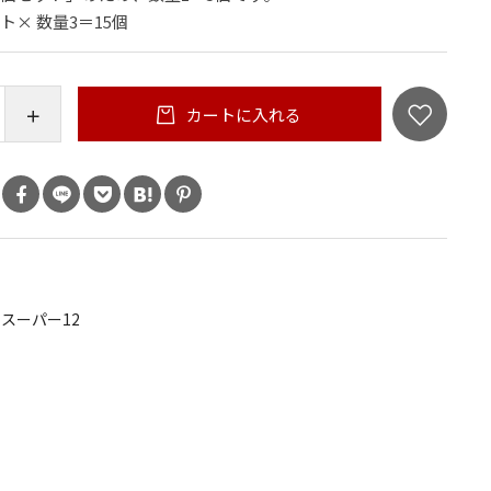
× 数量3＝15個
カートに入れる
スーパー12