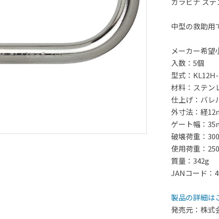
カラビナ ステ
中型の救助用
メーカー希望
入数：5個
型式：KL12H-
材料：ステンレ
仕上げ：バレ
外寸法：経12mm
ゲート幅：35
破壊荷重：300
使用荷重：250
質量：342g
JANコード：499
製品の詳細は
発売元：株式