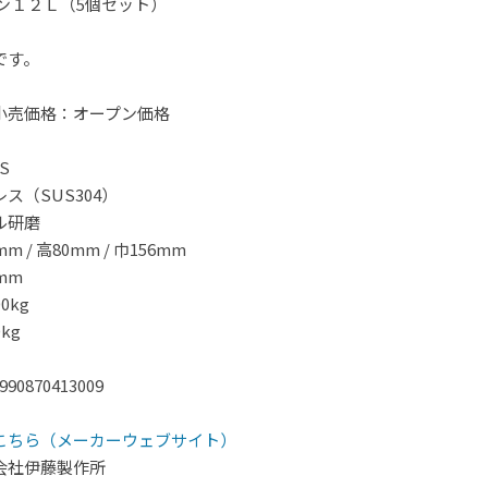
ン１２Ｌ（5個セット）
です。
小売価格：オープン価格
S
ス（SUS304）
ル研磨
 / 高80mm / 巾156mm
mm
0kg
kg
0870413009
こちら（メーカーウェブサイト）
会社伊藤製作所