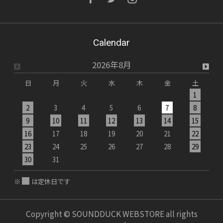
Calendar
2026年8月
日
月
火
水
木
金
土
1
2
3
4
5
6
7
8
9
10
11
12
13
14
15
1
16
17
18
19
20
21
22
2
23
24
25
26
27
28
29
2
30
31
※
は定休日です
Copyright © SOUNDDUCK WEBSTORE all rights